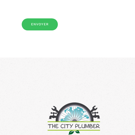
Système Captcha
*
ENVOYER